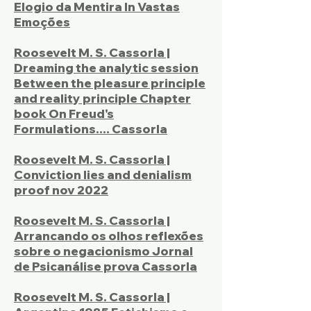
Elogio da Mentira In Vastas
Emoções
Roosevelt M. S. Cassorla |
Dreaming the analytic session
Between the pleasure principle
and reality principle Chapter
book On Freud's
Formulations.... Cassorla
Roosevelt M. S. Cassorla |
Conviction lies and denialism
proof nov 2022
Roosevelt M. S. Cassorla |
Arrancando os olhos reflexões
sobre o negacionismo Jornal
de Psicanálise prova Cassorla
Roosevelt M. S. Cassorla |