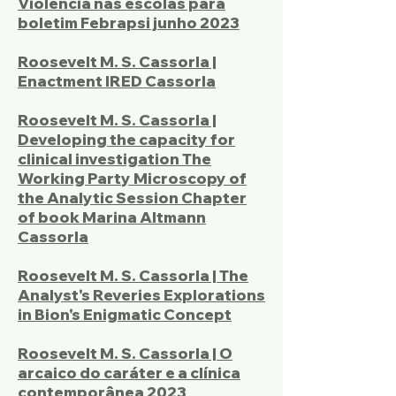
Violência nas escolas para
boletim Febrapsi junho 2023
Roosevelt M. S. Cassorla |
Enactment IRED Cassorla
Roosevelt M. S. Cassorla |
Developing the capacity for
clinical investigation The
Working Party Microscopy of
the Analytic Session Chapter
of book Marina Altmann
Cassorla
Roosevelt M. S. Cassorla | The
Analyst's Reveries Explorations
in Bion's Enigmatic Concept
Roosevelt M. S. Cassorla | O
arcaico do caráter e a clínica
contemporânea 2023