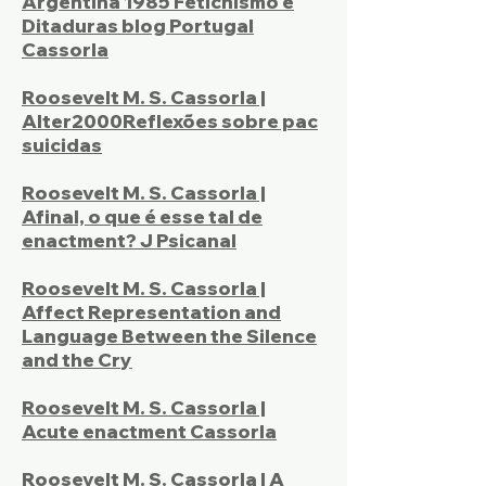
Argentina 1985 Fetichismo e
Ditaduras blog Portugal
Cassorla
Roosevelt M. S. Cassorla |
Alter2000Reflexões sobre pac
suicidas
Roosevelt M. S. Cassorla |
Afinal, o que é esse tal de
enactment? J Psicanal
Roosevelt M. S. Cassorla |
Affect Representation and
Language Between the Silence
and the Cry
Roosevelt M. S. Cassorla |
Acute enactment Cassorla
Roosevelt M. S. Cassorla | A