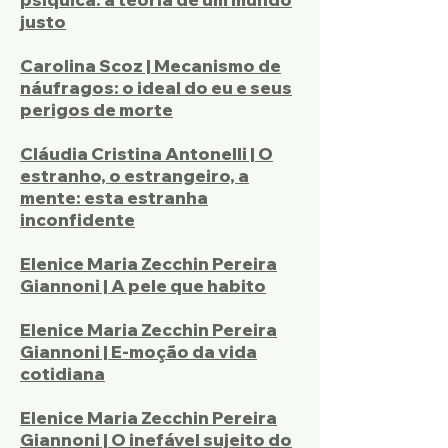
justo
Carolina Scoz | Mecanismo de
náufragos: o ideal do eu e seus
perigos de morte
Cláudia Cristina Antonelli | O
estranho, o estrangeiro, a
mente: esta estranha
inconfidente
Elenice Maria Zecchin Pereira
Giannoni | A pele que habito
Elenice Maria Zecchin Pereira
Giannoni | E-moção da vida
cotidiana
Elenice Maria Zecchin Pereira
Giannoni | O inefável sujeito do