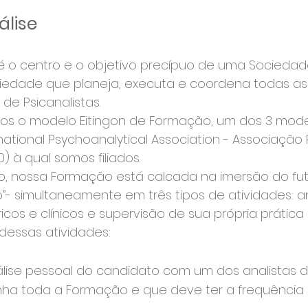
álise
e é o centro e o objetivo precípuo de uma Socieda
iedade que planeja, executa e coordena todas as
de Psicanalistas.
imos o modelo Eitingon de Formação, um dos 3 mo
ational Psychoanalytical Association - Associação P
) à qual somos filiados.
, nossa Formação está calcada na imersão do futu
 simultaneamente em três tipos de atividades: aná
ricos e clínicos e supervisão de sua própria prática p
dessas atividades:
álise pessoal do candidato com um dos analistas di
nha toda a Formação e que deve ter a frequência