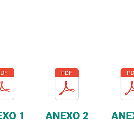
 (um) ano do início da Análise Didática, o Candidato poderá iniciar 
icanálise, conforme programa do referido Instituto.
 Psicanalítica encontra-se descrita no Regimento Interno do Institu
sicanálise de Campinas – SBPCamp
EXO 1
ANEXO 2
ANE