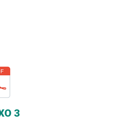
os Seminários Teóricos e
to de Psicanálise da
XO 3